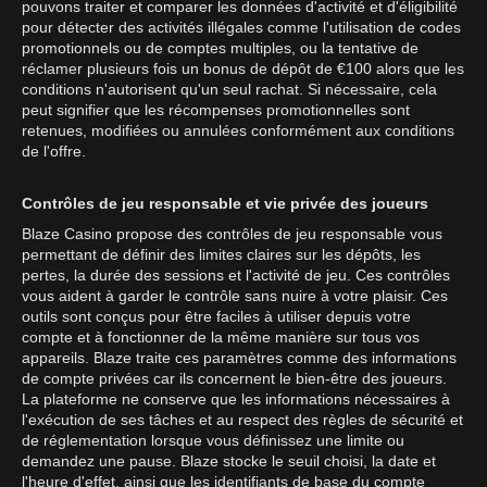
pouvons traiter et comparer les données d'activité et d'éligibilité
pour détecter des activités illégales comme l'utilisation de codes
promotionnels ou de comptes multiples, ou la tentative de
réclamer plusieurs fois un bonus de dépôt de €100 alors que les
conditions n'autorisent qu'un seul rachat. Si nécessaire, cela
peut signifier que les récompenses promotionnelles sont
retenues, modifiées ou annulées conformément aux conditions
de l'offre.
Contrôles de jeu responsable et vie privée des joueurs
Blaze Casino propose des contrôles de jeu responsable vous
permettant de définir des limites claires sur les dépôts, les
pertes, la durée des sessions et l'activité de jeu. Ces contrôles
vous aident à garder le contrôle sans nuire à votre plaisir. Ces
outils sont conçus pour être faciles à utiliser depuis votre
compte et à fonctionner de la même manière sur tous vos
appareils. Blaze traite ces paramètres comme des informations
de compte privées car ils concernent le bien-être des joueurs.
La plateforme ne conserve que les informations nécessaires à
l'exécution de ses tâches et au respect des règles de sécurité et
de réglementation lorsque vous définissez une limite ou
demandez une pause. Blaze stocke le seuil choisi, la date et
l'heure d'effet, ainsi que les identifiants de base du compte