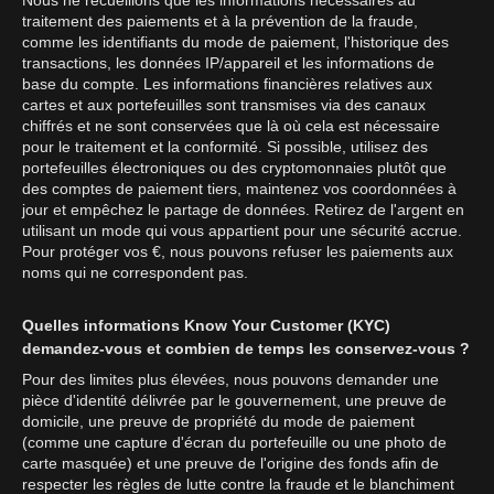
traitement des paiements et à la prévention de la fraude,
comme les identifiants du mode de paiement, l'historique des
transactions, les données IP/appareil et les informations de
base du compte. Les informations financières relatives aux
cartes et aux portefeuilles sont transmises via des canaux
chiffrés et ne sont conservées que là où cela est nécessaire
pour le traitement et la conformité. Si possible, utilisez des
portefeuilles électroniques ou des cryptomonnaies plutôt que
des comptes de paiement tiers, maintenez vos coordonnées à
jour et empêchez le partage de données. Retirez de l'argent en
utilisant un mode qui vous appartient pour une sécurité accrue.
Pour protéger vos €, nous pouvons refuser les paiements aux
noms qui ne correspondent pas.
Quelles informations Know Your Customer (KYC)
demandez-vous et combien de temps les conservez-vous ?
Pour des limites plus élevées, nous pouvons demander une
pièce d'identité délivrée par le gouvernement, une preuve de
domicile, une preuve de propriété du mode de paiement
(comme une capture d'écran du portefeuille ou une photo de
carte masquée) et une preuve de l'origine des fonds afin de
respecter les règles de lutte contre la fraude et le blanchiment