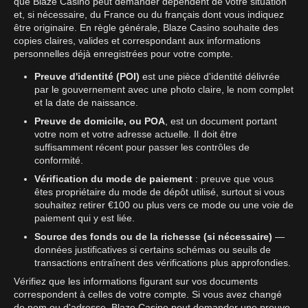
que Blaze Casino peut demander dépendent de votre situation
et, si nécessaire, du France ou du français dont vous indiquez
être originaire. En règle générale, Blaze Casino souhaite des
copies claires, valides et correspondant aux informations
personnelles déjà enregistrées pour votre compte.
Preuve d'identité (POI)
est une pièce d'identité délivrée
par le gouvernement avec une photo claire, le nom complet
et la date de naissance.
Preuve de domicile, ou POA
, est un document portant
votre nom et votre adresse actuelle. Il doit être
suffisamment récent pour passer les contrôles de
conformité.
Vérification du mode de paiement
: preuve que vous
êtes propriétaire du mode de dépôt utilisé, surtout si vous
souhaitez retirer €100 ou plus vers ce mode ou une voie de
paiement qui y est liée.
Source des fonds ou de la richesse (si nécessaire)
—
données justificatives si certains schémas ou seuils de
transactions entraînent des vérifications plus approfondies.
Vérifiez que les informations figurant sur vos documents
correspondent à celles de votre compte. Si vous avez changé
de nom ou d'adresse, Blaze Casino peut demander une preuve