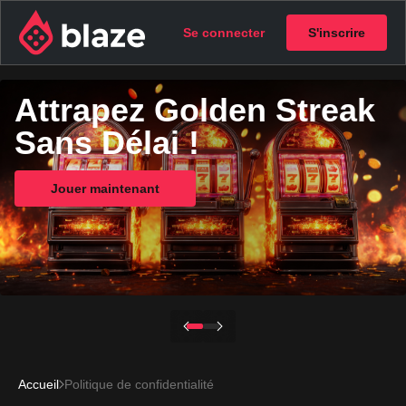
Se connecter
S'inscrire
Attrapez Golden Streak
Sans Délai !
Jouer maintenant
Accueil
Politique de confidentialité