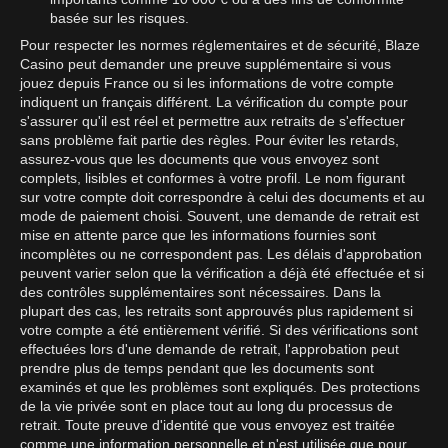
basée sur les risques.
Pour respecter les normes réglementaires et de sécurité, Blaze
Casino peut demander une preuve supplémentaire si vous
jouez depuis France ou si les informations de votre compte
indiquent un français différent. La vérification du compte pour
s'assurer qu'il est réel et permettre aux retraits de s'effectuer
sans problème fait partie des règles. Pour éviter les retards,
assurez-vous que les documents que vous envoyez sont
complets, lisibles et conformes à votre profil. Le nom figurant
sur votre compte doit correspondre à celui des documents et au
mode de paiement choisi. Souvent, une demande de retrait est
mise en attente parce que les informations fournies sont
incomplètes ou ne correspondent pas. Les délais d'approbation
peuvent varier selon que la vérification a déjà été effectuée et si
des contrôles supplémentaires sont nécessaires. Dans la
plupart des cas, les retraits sont approuvés plus rapidement si
votre compte a été entièrement vérifié. Si des vérifications sont
effectuées lors d'une demande de retrait, l'approbation peut
prendre plus de temps pendant que les documents sont
examinés et que les problèmes sont expliqués. Des protections
de la vie privée sont en place tout au long du processus de
retrait. Toute preuve d'identité que vous envoyez est traitée
comme une information personnelle et n'est utilisée que pour