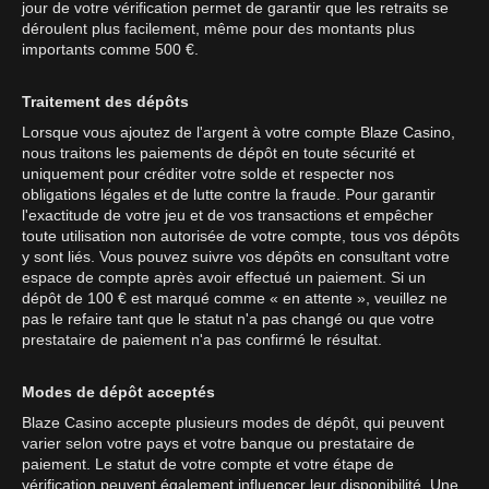
jour de votre vérification permet de garantir que les retraits se
déroulent plus facilement, même pour des montants plus
importants comme 500 €.
Traitement des dépôts
Lorsque vous ajoutez de l'argent à votre compte Blaze Casino,
nous traitons les paiements de dépôt en toute sécurité et
uniquement pour créditer votre solde et respecter nos
obligations légales et de lutte contre la fraude. Pour garantir
l'exactitude de votre jeu et de vos transactions et empêcher
toute utilisation non autorisée de votre compte, tous vos dépôts
y sont liés. Vous pouvez suivre vos dépôts en consultant votre
espace de compte après avoir effectué un paiement. Si un
dépôt de 100 € est marqué comme « en attente », veuillez ne
pas le refaire tant que le statut n'a pas changé ou que votre
prestataire de paiement n'a pas confirmé le résultat.
Modes de dépôt acceptés
Blaze Casino accepte plusieurs modes de dépôt, qui peuvent
varier selon votre pays et votre banque ou prestataire de
paiement. Le statut de votre compte et votre étape de
vérification peuvent également influencer leur disponibilité. Une