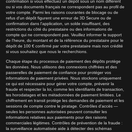
confirmation si vous effectuez un dépôt sous un nom différent
ou si vos documents français ne correspondent pas au profil de
votre compte. Parmi les raisons courantes de blocage ou de
refus d'un dépôt figurent une erreur de 3D Secure ou de
confirmation dans l'application, un solde insuffisant, des
restrictions du côté du prestataire ou des informations de
compte qui ne correspondent pas. Veuillez informer le support
de l'heure, du montant et de la référence du prestataire pour le
dépôt de 100 € confirmé par votre prestataire mais non crédité
si vous souhaitez que nous le recherchions.
Chaque étape du processus de paiement des dépôts protège
les données. Nous utilisons des connexions chiffrées et des
passerelles de paiement de confiance pour protéger vos
informations de paiement privées. Nous stockons uniquement
ce qui est nécessaire pour gérer votre compte, prévenir la
fraude et respecter la loi, comme les identifiants de transaction,
les horodatages et les métadonnées de paiement limitées. Le
chiffrement en transit protège les demandes de paiement et les
sessions de compte contre le piratage. Contrôles d'accès —
seules les personnes autorisées peuvent consulter les
informations relatives aux paiements pour des raisons
commerciales légitimes. Contrôles de prévention de la fraude :
la surveillance automatisée aide à détecter des schémas