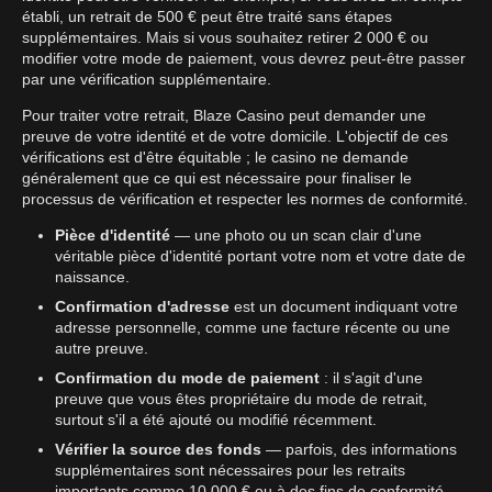
établi, un retrait de 500 € peut être traité sans étapes
supplémentaires. Mais si vous souhaitez retirer 2 000 € ou
modifier votre mode de paiement, vous devrez peut-être passer
par une vérification supplémentaire.
Pour traiter votre retrait, Blaze Casino peut demander une
preuve de votre identité et de votre domicile. L'objectif de ces
vérifications est d'être équitable ; le casino ne demande
généralement que ce qui est nécessaire pour finaliser le
processus de vérification et respecter les normes de conformité.
Pièce d'identité
— une photo ou un scan clair d'une
véritable pièce d'identité portant votre nom et votre date de
naissance.
Confirmation d'adresse
est un document indiquant votre
adresse personnelle, comme une facture récente ou une
autre preuve.
Confirmation du mode de paiement
: il s'agit d'une
preuve que vous êtes propriétaire du mode de retrait,
surtout s'il a été ajouté ou modifié récemment.
Vérifier la source des fonds
— parfois, des informations
supplémentaires sont nécessaires pour les retraits
importants comme 10 000 € ou à des fins de conformité