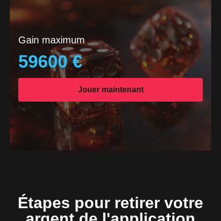
Gain maximum
59600 €
Jouer maintenant
Étapes pour retirer votre
argent de l'application