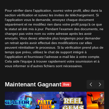
Pour vérifier dans l'application, ouvrez votre profil, allez dans la
section vérification et suivez les invites de téléchargement. Si
l'application vous le demande, envoyez chaque document
séparément et ne modifiez rien dans votre profil jusqu'à ce que
le statut ait été mis à jour. Pendant l'examen des documents, ne
changez pas votre nom ou votre adresse après les avoir
envoyés. Vous devez attendre plus longtemps pour demander
un retrait après avoir effectué des modifications car elles
peuvent réinitialiser le processus. Si la vérification prend plus de
temps que prévu, utilisez le chat de support intégré à
l'application et fournissez l'adresse e-mail liée à votre compte.
Cela aide l'équipe à trouver rapidement votre soumission et à
vous informer si d'autres fichiers sont nécessaires.
Maintenant Gagnant