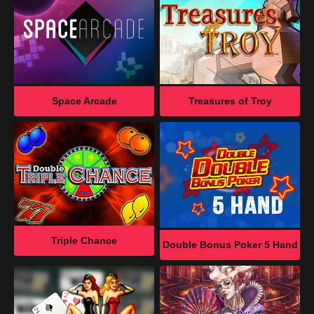
Options de dépôt dans l'application Blaze
Dépôt minimum, frais et délais de transaction
Retrait depuis l'application Blaze Casino
Limites et méthodes pour les retraits
Space Arcade
Treasures of Troy
Vitesse de traitement
Étapes pour retirer votre argent de l'application
Triple Chance
Double Bonus Poker 5 Hand