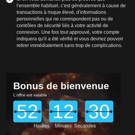
l'ensemble habituel, c'est généralement à cause de
transactions à risque élevé, d'informations
personnelles qui ne correspondent pas ou de
contrôles de sécurité liés à votre activité de
connexion. Une fois tout approuvé, votre compte
indiquera qu'il a été vérifié et vous devriez pouvoir
retirer immédiatement sans trop de complications.
Bonus de bienvenue
L'offre est valable :
52
12
28
Heures
Minutes
Secondes