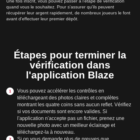
Une fois inscrit, vous pouvez passer à l'étape de vérification
quand vous le souhaitez. Pour s'assurer qu'ils peuvent
récupérer leur argent rapidement, de nombreux joueurs le font
avant d'effectuer leur premier dépôt.
Étapes pour terminer la
vérification dans
l'application Blaze
Vous pouvez accélérer les contrôles en
téléchargeant des photos claires et complètes
montrant les quatre coins sans aucun reflet. Vérifiez
si vos documents sont encore valides. Si
l'application n'accepte pas un fichier, prenez une
nouvelle photo avec un meilleur éclairage et
téléchargez-la à nouveau.
Si on vous demande plus de preuves que