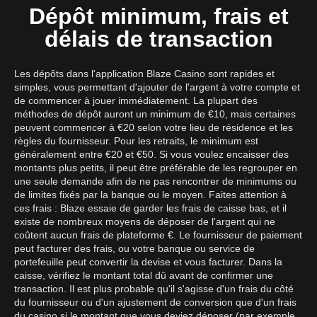
Dépôt minimum, frais et
délais de transaction
Les dépôts dans l'application Blaze Casino sont rapides et
simples, vous permettant d'ajouter de l'argent à votre compte et
de commencer à jouer immédiatement. La plupart des
méthodes de dépôt auront un minimum de €10, mais certaines
peuvent commencer à €20 selon votre lieu de résidence et les
règles du fournisseur. Pour les retraits, le minimum est
généralement entre €20 et €50. Si vous voulez encaisser des
montants plus petits, il peut être préférable de les regrouper en
une seule demande afin de ne pas rencontrer de minimums ou
de limites fixés par la banque ou le moyen. Faites attention à
ces frais : Blaze essaie de garder les frais de caisse bas, et il
existe de nombreux moyens de déposer de l'argent qui ne
coûtent aucun frais de plateforme €. Le fournisseur de paiement
peut facturer des frais, ou votre banque ou service de
portefeuille peut convertir la devise et vous facturer. Dans la
caisse, vérifiez le montant total dû avant de confirmer une
transaction. Il est plus probable qu'il s'agisse d'un frais du côté
du fournisseur ou d'un ajustement de conversion que d'un frais
du casino si le montant que vous deviez déposer (par exemple,