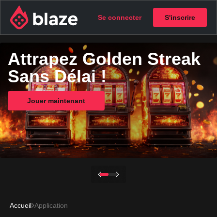
Se connecter
S'inscrire
Attrapez Golden Streak
Sans Délai !
Jouer maintenant
Accueil
Application