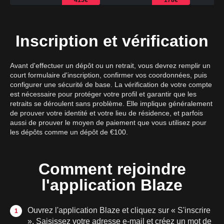
413€
178€
Inscription et vérification
Avant d'effectuer un dépôt ou un retrait, vous devrez remplir un
court formulaire d'inscription, confirmer vos coordonnées, puis
configurer une sécurité de base. La vérification de votre compte
est nécessaire pour protéger votre profil et garantir que les
retraits se déroulent sans problème. Elle implique généralement
de prouver votre identité et votre lieu de résidence, et parfois
aussi de prouver le moyen de paiement que vous utilisez pour
les dépôts comme un dépôt de €100.
Comment rejoindre
l'application Blaze
Ouvrez l'application Blaze et cliquez sur « S'inscrire
». Saisissez votre adresse e-mail et créez un mot de