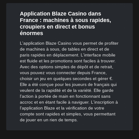
Application Blaze Casino dans
France : machines à sous rapides,
croupiers en direct et bonus
énormes
L'application Blaze Casino vous permet de profiter
de machines à sous, de tables en direct et de
paris rapides en déplacement. L'interface mobile
est fluide et les promotions sont faciles à trouver.
Avec des options simples de dépôt et de retrait,
vous pouvez vous connecter depuis France,
choisir un jeu en quelques secondes et gérer €.
Elle a été conçue pour les joueurs de français qui
veulent de la rapidité et de la variété. Elle garde
l'action à portée de main en fonctionnant sans
accroc et en étant facile à naviguer. L'inscription à
l'application Blaze et la vérification de votre
compte sont rapides et simples, vous permettant
de jouer en un rien de temps.