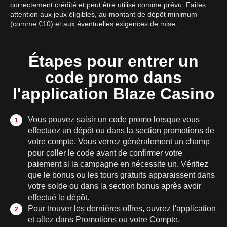
correctement crédité et peut être utilisé comme prévu. Faites
attention aux jeux éligibles, au montant de dépôt minimum
(comme €10) et aux éventuelles exigences de mise.
Étapes pour entrer un
code promo dans
l'application Blaze Casino
Vous pouvez saisir un code promo lorsque vous
effectuez un dépôt ou dans la section promotions de
votre compte. Vous verrez généralement un champ
pour coller le code avant de confirmer votre
paiement si la campagne en nécessite un. Vérifiez
que le bonus ou les tours gratuits apparaissent dans
votre solde ou dans la section bonus après avoir
effectué le dépôt.
Pour trouver les dernières offres, ouvrez l'application
et allez dans Promotions ou votre Compte.