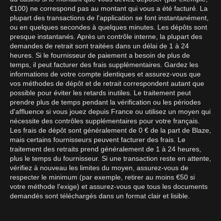
€100) ne correspond pas au montant qui vous a été facturé. La
plupart des transactions de l'application se font instantanément,
ou en quelques secondes à quelques minutes. Les dépôts sont
presque instantanés. Après un contrôle interne, la plupart des
demandes de retrait sont traitées dans un délai de 1 à 24
heures. Si le fournisseur de paiement a besoin de plus de
temps, il peut facturer des frais supplémentaires. Gardez les
informations de votre compte identiques et assurez-vous que
vos méthodes de dépôt et de retrait correspondent autant que
possible pour éviter les retards inutiles. Le traitement peut
prendre plus de temps pendant la vérification ou les périodes
d'affluence si vous jouez depuis France ou utilisez un moyen qui
nécessite des contrôles supplémentaires pour votre français.
Les frais de dépôt sont généralement de 0 € de la part de Blaze,
mais certains fournisseurs peuvent facturer des frais. Le
traitement des retraits prend généralement de 1 à 24 heures,
plus le temps du fournisseur. Si une transaction reste en attente,
vérifiez à nouveau les limites du moyen, assurez-vous de
respecter le minimum (par exemple, retirer au moins €50 si
votre méthode l'exige) et assurez-vous que tous les documents
demandés sont téléchargés dans un format clair et lisible.