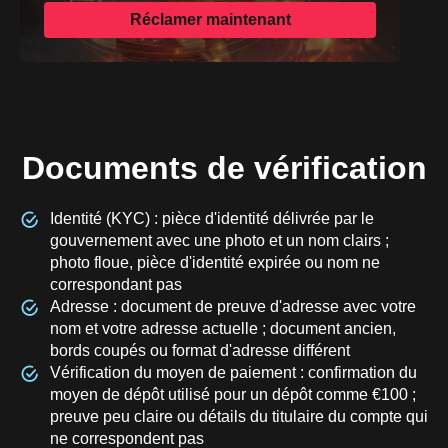
Réclamer maintenant
Documents de vérification
Identité (KYC) : pièce d'identité délivrée par le
gouvernement avec une photo et un nom clairs ;
photo floue, pièce d'identité expirée ou nom ne
correspondant pas
Adresse : document de preuve d'adresse avec votre
nom et votre adresse actuelle ; document ancien,
bords coupés ou format d'adresse différent
Vérification du moyen de paiement : confirmation du
moyen de dépôt utilisé pour un dépôt comme €100 ;
preuve peu claire ou détails du titulaire du compte qui
ne correspondent pas