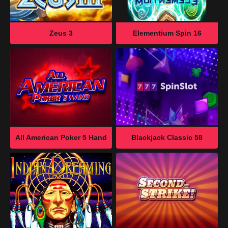
Zeus 3
Jason and the Golden Fleece
All American Poker 5 Hand
Blackjack Classic 58