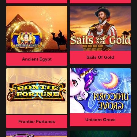
Sails Of Gold
Ancient Egypt
Frontier Fortunes
Razortooth