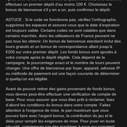
effectuez un premier dépôt d'au moins 100 €. Choisissez le
bonus de bienvenue s'il y en a un, puis confirmez le dépôt.
ASTUCE : Si le code ne fonctionne pas, vérifiez l'orthographe,
supprimez les espaces et assurez-vous que la date d'expiration
est toujours valide. Certains codes ne sont valables que dans
certains marchés, donc les utilisateurs de France peuvent ne
pas tous les obtenir. Un bonus de bienvenue standard inclut des
tours gratuits et un bonus de correspondance allant jusqu'à
€200 sur votre premier dépôt. Les fonds bonus sont ajoutés à
votre compte après le dépôt éligible. Cela dépend de la
campagne, le pourcentage exact et le nombre de tours peuvent
changer. Une offre de bienvenue par foyer, appareil, adresse IP
ou méthode de paiement est une façon courante de déterminer
si quelqu'un est éligible.
Avant de pouvoir retirer des gains provenant de fonds bonus,
vous devrez peut-être effectuer une vérification de compte de
base. Pour vous assurer que vous êtes prêt à réclamer, lisez
d'abord les conditions du bonus dans votre compte. Faites
attention à l'exigence de mise, le pari maximum que vous
pouvez faire avec l'argent bonus, la contribution du jeu et le
délai pour remplir les exigences de mise. Pour jouer en toute
sécurité, commencez par des machines à sous qui comptent