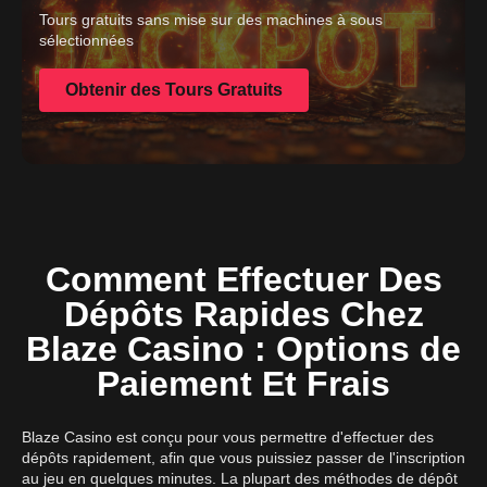
Tours gratuits sans mise sur des machines à sous
sélectionnées
Obtenir des Tours Gratuits
Comment Effectuer Des
Dépôts Rapides Chez
Blaze Casino : Options de
Paiement Et Frais
Blaze Casino est conçu pour vous permettre d'effectuer des
dépôts rapidement, afin que vous puissiez passer de l'inscription
au jeu en quelques minutes. La plupart des méthodes de dépôt