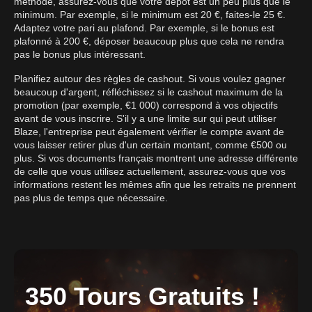
méthode, assurez-vous que votre dépôt est un peu plus que le
minimum. Par exemple, si le minimum est 20 €, faites-le 25 €.
Adaptez votre pari au plafond. Par exemple, si le bonus est
plafonné à 200 €, déposer beaucoup plus que cela ne rendra
pas le bonus plus intéressant.
Planifiez autour des règles de cashout. Si vous voulez gagner
beaucoup d'argent, réfléchissez si le cashout maximum de la
promotion (par exemple, €1 000) correspond à vos objectifs
avant de vous inscrire. S'il y a une limite sur qui peut utiliser
Blaze, l'entreprise peut également vérifier le compte avant de
vous laisser retirer plus d'un certain montant, comme €500 ou
plus. Si vos documents français montrent une adresse différente
de celle que vous utilisez actuellement, assurez-vous que vos
informations restent les mêmes afin que les retraits ne prennent
pas plus de temps que nécessaire.
350 Tours Gratuits !