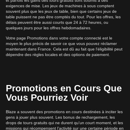
et parfois les gains des tours gratuits sont soumis à des
exigences de mise. Les jeux de machines à sous comptent
souvent plus que les jeux de table, bien que certains jeux de
table puissent ne pas être comptés du tout. Pour les offres, les
délais peuvent être aussi courts que 24 à 72 heures, ou
quelques jours pour les offres hebdomadaires.
Votre page Promotions dans votre compte connecté est le
moyen le plus précis de savoir ce que vous pouvez réclamer
maintenant dans France. Cela est dû au fait que l'éligibilité peut
dépendre des règles locales et des options de paiement.
Promotions en Cours Que
Vous Pourriez Voir
Blaze a souvent des promotions en cours destinées à inciter les
gens à jouer plus souvent. Les bonus de rechargement, les
drops de tours gratuits qui ne durent qu'un court moment, et les
missions qui récompensent l'activité sur une certaine période en