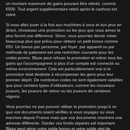
un montant maximum de gains pouvant être retirés, comme
€500. Tout argent supplémentaire retiré après le cashout est
retiré.
Si vous allez jouer à la fois aux machines à sous et aux jeux en
direct, choisissez une promotion où les jeux que vous aimez le
plus feront une différence. Sinon, vous pourriez devoir miser
beaucoup plus que prévu pour obtenir un petit bonus comme
€50. Un bonus par personne, par foyer, par appareil ou par
méthode de paiement est une restriction courante pour les
codes promo. Blaze peut refuser la promotion et retirer tous les
gains qui l'accompagnent si plus d'un compte est connecté au
même environnement. Cela est particulièrement vrai si la
promotion était destinée à récompenser les gens pour leur
premier dépôt. De nombreux codes ne sont également valables
que pour certains types d'utilisateurs, comme les nouveaux
joueurs, les joueurs de retour ou les joueurs de certaines
régions.
Vous pourriez ne pas pouvoir utiliser la promotion jusqu'à ce
que vos documents soient vérifiés si vous voyagez ou vous
inscrivez depuis France mais que vos documents montrent une
adresse différente. Garder vos fonds séparés est important.
Blaze peut gérer votre solde bonus et votre solde réel de