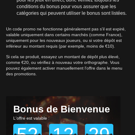
conditions du bonus pour vous assurer que les
catégories qui peuvent utiliser le bonus sont listées.
Un code promo ne fonctionne généralement pas s'il est expiré,
valable uniquement dans certains marchés (comme France),
uniquement pour les nouveaux joueurs, ou si votre dépôt est
inférieur au montant requis (par exemple, moins de €10).
Si cela se produit, essayez un montant de dépôt plus élevé,
comme €20, ou vérifiez à nouveau votre orthographe. Vous
pouvez également activer manuellement l'offre dans le menu
des promotions.
Bonus de Bienvenue
L'offre est valable :
52
12
28