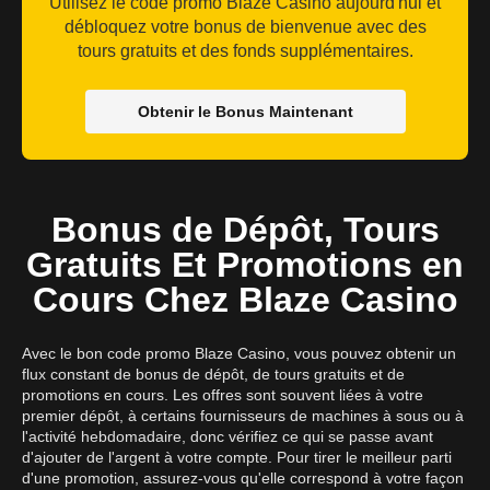
Utilisez le code promo Blaze Casino aujourd'hui et
débloquez votre bonus de bienvenue avec des
tours gratuits et des fonds supplémentaires.
Obtenir le Bonus Maintenant
Bonus de Dépôt, Tours
Gratuits Et Promotions en
Cours Chez Blaze Casino
Avec le bon code promo Blaze Casino, vous pouvez obtenir un
flux constant de bonus de dépôt, de tours gratuits et de
promotions en cours. Les offres sont souvent liées à votre
premier dépôt, à certains fournisseurs de machines à sous ou à
l'activité hebdomadaire, donc vérifiez ce qui se passe avant
d'ajouter de l'argent à votre compte. Pour tirer le meilleur parti
d'une promotion, assurez-vous qu'elle correspond à votre façon