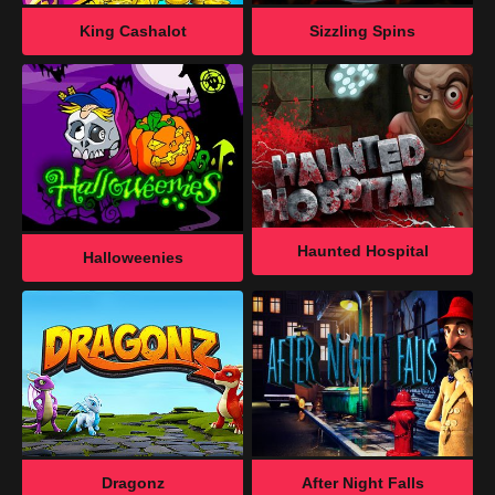
Ce Qu'il Faut Vérifier Avant d'Utiliser Un Code Coupon
King Cashalot
Sizzling Spins
Comment Effectuer Des Dépôts Rapides Chez Blaze
Casino : Options de Paiement Et Frais
Méthodes de Dépôt Acceptées Et Délais de Traitement
Typiques
Haunted Hospital
Halloweenies
Dragonz
After Night Falls