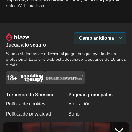
disponible, utilice una contraseña única y no realice pagos en
redes Wi-Fi públicas.
Cambiar idioma
Juega a lo seguro
Si nota síntomas de adicción al juego, busque ayuda de un
profesional. Este sitio web está destinado a usuarios de 18 años
o más.
Términos de Servicio
Páginas principales
Política de cookies
Aplicación
Política de privacidad
Bono
Términos Y Condiciones
Código promocional