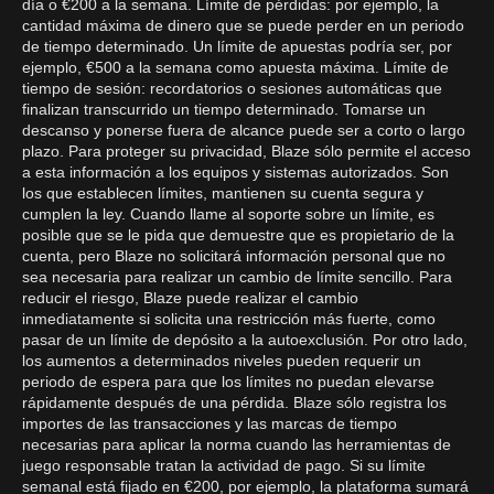
día o €200 a la semana. Límite de pérdidas: por ejemplo, la
cantidad máxima de dinero que se puede perder en un periodo
de tiempo determinado. Un límite de apuestas podría ser, por
ejemplo, €500 a la semana como apuesta máxima. Límite de
tiempo de sesión: recordatorios o sesiones automáticas que
finalizan transcurrido un tiempo determinado. Tomarse un
descanso y ponerse fuera de alcance puede ser a corto o largo
plazo. Para proteger su privacidad, Blaze sólo permite el acceso
a esta información a los equipos y sistemas autorizados. Son
los que establecen límites, mantienen su cuenta segura y
cumplen la ley. Cuando llame al soporte sobre un límite, es
posible que se le pida que demuestre que es propietario de la
cuenta, pero Blaze no solicitará información personal que no
sea necesaria para realizar un cambio de límite sencillo. Para
reducir el riesgo, Blaze puede realizar el cambio
inmediatamente si solicita una restricción más fuerte, como
pasar de un límite de depósito a la autoexclusión. Por otro lado,
los aumentos a determinados niveles pueden requerir un
periodo de espera para que los límites no puedan elevarse
rápidamente después de una pérdida. Blaze sólo registra los
importes de las transacciones y las marcas de tiempo
necesarias para aplicar la norma cuando las herramientas de
juego responsable tratan la actividad de pago. Si su límite
semanal está fijado en €200, por ejemplo, la plataforma sumará