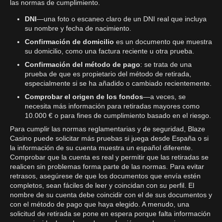
las normas de cumplimiento.
DNI
—una foto o escaneo claro de un DNI real que incluya
su nombre y fecha de nacimiento.
Confirmación de domicilio
es un documento que muestra
su domicilio, como una factura reciente u otra prueba.
Confirmación del método de pago
: se trata de una
prueba de que es propietario del método de retirada,
especialmente si se ha añadido o cambiado recientemente.
Comprobar el origen de los fondos
—a veces, se
necesita más información para retiradas mayores como
10.000 € o para fines de cumplimiento basado en el riesgo.
Para cumplir las normas reglamentarias y de seguridad, Blaze
Casino puede solicitar más pruebas si juega desde España o si
la información de su cuenta muestra un español diferente.
Comprobar que la cuenta es real y permitir que las retiradas se
realicen sin problemas forma parte de las normas. Para evitar
retrasos, asegúrese de que los documentos que envía estén
completos, sean fáciles de leer y coincidan con su perfil. El
nombre de su cuenta debe coincidir con el de sus documentos y
con el método de pago que haya elegido. A menudo, una
solicitud de retirada se pone en espera porque falta información