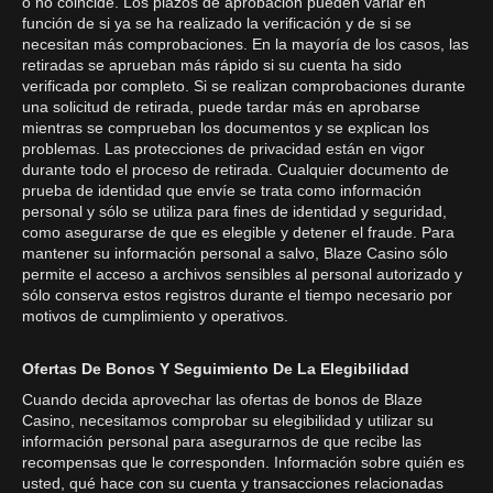
o no coincide. Los plazos de aprobación pueden variar en
función de si ya se ha realizado la verificación y de si se
necesitan más comprobaciones. En la mayoría de los casos, las
retiradas se aprueban más rápido si su cuenta ha sido
verificada por completo. Si se realizan comprobaciones durante
una solicitud de retirada, puede tardar más en aprobarse
mientras se comprueban los documentos y se explican los
problemas. Las protecciones de privacidad están en vigor
durante todo el proceso de retirada. Cualquier documento de
prueba de identidad que envíe se trata como información
personal y sólo se utiliza para fines de identidad y seguridad,
como asegurarse de que es elegible y detener el fraude. Para
mantener su información personal a salvo, Blaze Casino sólo
permite el acceso a archivos sensibles al personal autorizado y
sólo conserva estos registros durante el tiempo necesario por
motivos de cumplimiento y operativos.
Ofertas De Bonos Y Seguimiento De La Elegibilidad
Cuando decida aprovechar las ofertas de bonos de Blaze
Casino, necesitamos comprobar su elegibilidad y utilizar su
información personal para asegurarnos de que recibe las
recompensas que le corresponden. Información sobre quién es
usted, qué hace con su cuenta y transacciones relacionadas