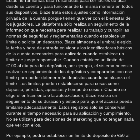
Estas herramientas están diseñadas para ser fáciles de usar
desde su cuenta y para funcionar de la misma manera en todos
sus dispositivos. Blaze trata estos ajustes como información
privada de la cuenta porque tienen que ver con el bienestar de
los jugadores. La plataforma sólo realiza un seguimiento de la
información que necesita para realizar su trabajo y cumplir las
normas de seguridad y reglamentarias cuando establece un
límite o solicita un descanso. Blaze almacena el umbral elegido,
la fecha y hora de entrada en vigor y los identificadores básicos
de la cuenta necesarios para aplicarlo cuando establece un
límite de juego responsable. Cuando establece un límite de
€100 al día para los depósitos, por ejemplo, el sistema necesita
realizar un seguimiento de los depósitos y compararlos con ese
límite para poder detener más depósitos cuando se alcanza el
límite. Los límites pueden establecerse para cosas como
depósito, pérdidas, apuestas y tiempo de sesión. Cuando se
elige el enfriamiento o la autoexclusión, Blaze realiza un
seguimiento de su duración y estado para que el acceso pueda
limitarse adecuadamente. Estos registros sólo se conservan
durante el tiempo necesario para su aplicación y cumplimiento.
No se utilizan para decisiones de marketing que no tengan nada
que ver con ellos.
Por ejemplo, podría establecer un límite de depósito de €50 al