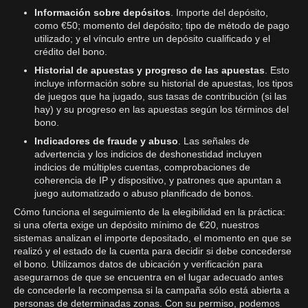
Información sobre depósitos
. Importe del depósito,
como €50; momento del depósito; tipo de método de pago
utilizado; y el vínculo entre un depósito cualificado y el
crédito del bono.
Historial de apuestas y progreso de las apuestas
. Esto
incluye información sobre su historial de apuestas, los tipos
de juegos que ha jugado, sus tasas de contribución (si las
hay) y su progreso en las apuestas según los términos del
bono.
Indicadores de fraude y abuso
. Las señales de
advertencia y los indicios de deshonestidad incluyen
indicios de múltiples cuentas, comprobaciones de
coherencia de IP y dispositivo, y patrones que apuntan a
juego automatizado o abuso planificado de bonos.
Cómo funciona el seguimiento de la elegibilidad en la práctica:
si una oferta exige un depósito mínimo de €20, nuestros
sistemas analizan el importe depositado, el momento en que se
realizó y el estado de la cuenta para decidir si debe concederse
el bono. Utilizamos datos de ubicación y verificación para
asegurarnos de que se encuentra en el lugar adecuado antes
de concederle la recompensa si la campaña sólo está abierta a
personas de determinadas zonas. Con su permiso, podemos