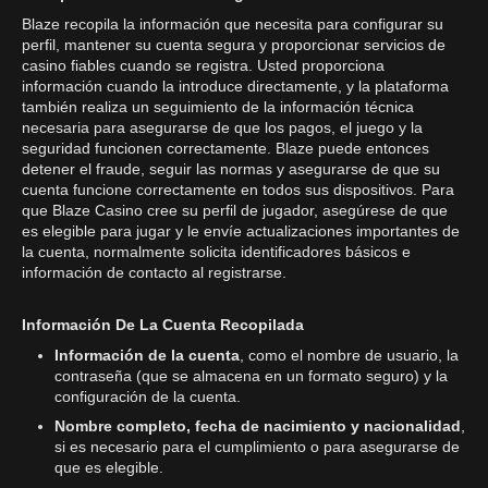
Blaze recopila la información que necesita para configurar su
perfil, mantener su cuenta segura y proporcionar servicios de
casino fiables cuando se registra. Usted proporciona
información cuando la introduce directamente, y la plataforma
también realiza un seguimiento de la información técnica
necesaria para asegurarse de que los pagos, el juego y la
seguridad funcionen correctamente. Blaze puede entonces
detener el fraude, seguir las normas y asegurarse de que su
cuenta funcione correctamente en todos sus dispositivos. Para
que Blaze Casino cree su perfil de jugador, asegúrese de que
es elegible para jugar y le envíe actualizaciones importantes de
la cuenta, normalmente solicita identificadores básicos e
información de contacto al registrarse.
Información De La Cuenta Recopilada
Información de la cuenta
, como el nombre de usuario, la
contraseña (que se almacena en un formato seguro) y la
configuración de la cuenta.
Nombre completo, fecha de nacimiento y nacionalidad
,
si es necesario para el cumplimiento o para asegurarse de
que es elegible.