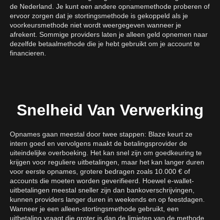
de Nederland. Je kunt een andere opnamemethode proberen of
ervoor zorgen dat je stortingsmethode is gekoppeld als je
voorkeursmethode niet wordt weergegeven wanneer je
afrekent. Sommige providers laten je alleen geld opnemen naar
dezelfde betaalmethode die je hebt gebruikt om je account te
financieren.
Snelheid Van Verwerking
Opnames gaan meestal door twee stappen: Blaze keurt ze
intern goed en vervolgens maakt de betalingsprovider de
uiteindelijke overboeking. Het kan snel zijn om goedkeuring te
krijgen voor reguliere uitbetalingen, maar het kan langer duren
voor eerste opnames, grotere bedragen zoals 10.000 € of
accounts die moeten worden geverifieerd. Hoewel e-wallet-
uitbetalingen meestal sneller zijn dan bankoverschrijvingen,
kunnen providers langer duren in weekends en op feestdagen.
Wanneer je een alleen-stortingsmethode gebruikt, een
uitbetaling vraagt die groter is dan de limieten van de methode