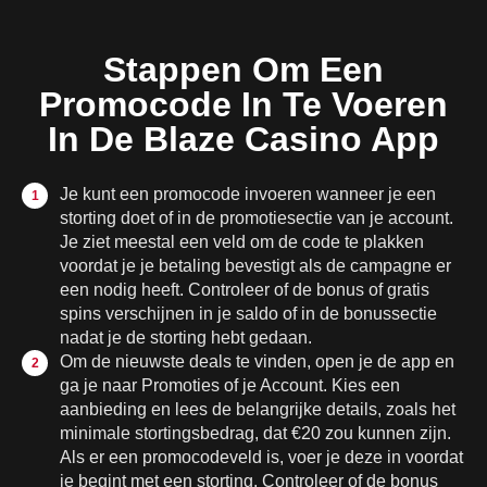
Stappen Om Een
Promocode In Te Voeren
In De Blaze Casino App
Je kunt een promocode invoeren wanneer je een
storting doet of in de promotiesectie van je account.
Je ziet meestal een veld om de code te plakken
voordat je je betaling bevestigt als de campagne er
een nodig heeft. Controleer of de bonus of gratis
spins verschijnen in je saldo of in de bonussectie
nadat je de storting hebt gedaan.
Om de nieuwste deals te vinden, open je de app en
ga je naar Promoties of je Account. Kies een
aanbieding en lees de belangrijke details, zoals het
minimale stortingsbedrag, dat €20 zou kunnen zijn.
Als er een promocodeveld is, voer je deze in voordat
je begint met een storting. Controleer of de bonus