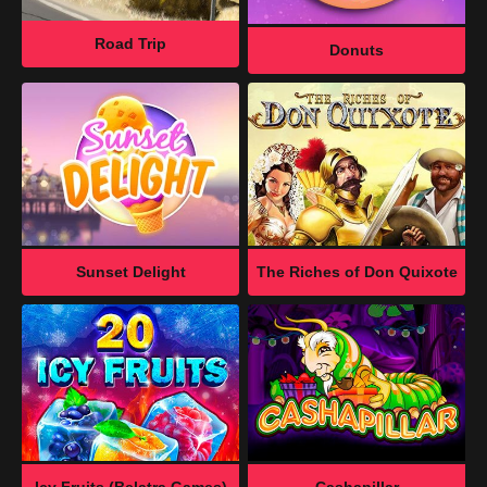
Road Trip
Donuts
Sunset Delight
The Riches of Don Quixote