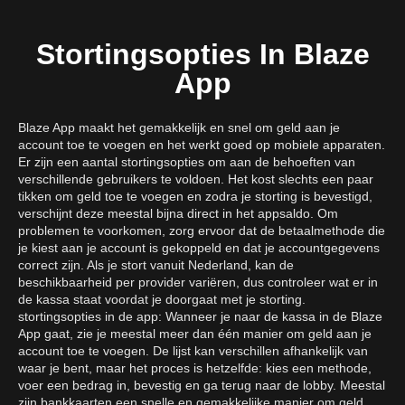
Stortingsopties In Blaze
App
Blaze App maakt het gemakkelijk en snel om geld aan je
account toe te voegen en het werkt goed op mobiele apparaten.
Er zijn een aantal stortingsopties om aan de behoeften van
verschillende gebruikers te voldoen. Het kost slechts een paar
tikken om geld toe te voegen en zodra je storting is bevestigd,
verschijnt deze meestal bijna direct in het appsaldo. Om
problemen te voorkomen, zorg ervoor dat de betaalmethode die
je kiest aan je account is gekoppeld en dat je accountgegevens
correct zijn. Als je stort vanuit Nederland, kan de
beschikbaarheid per provider variëren, dus controleer wat er in
de kassa staat voordat je doorgaat met je storting.
stortingsopties in de app: Wanneer je naar de kassa in de Blaze
App gaat, zie je meestal meer dan één manier om geld aan je
account toe te voegen. De lijst kan verschillen afhankelijk van
waar je bent, maar het proces is hetzelfde: kies een methode,
voer een bedrag in, bevestig en ga terug naar de lobby. Meestal
zijn bankkaarten een snelle en gemakkelijke manier om geld