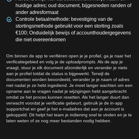
huidige adres; oud document, bijgesneden randen of
ander adresformaat
Controle betaalmethode: bevestiging van de
stortingsmethode gebruikt voor een storting zoals
€100; Onduidelijk bewijs of accounthoudergegevens
die niet overeenkomen
Om binnen de app te verifiëren open je je profiel, ga je naar het
verificatiegebied en volg je de uploadprompts. Als de app je
vraagt, stuur je elk document afzonderlijk en verander je niets
aan je profiel totdat de status is bijgewerkt. Terwijl de
documenten worden beoordeeld, verander je je naam of adres
niet nadat je ze hebt ingediend. Je moet langer wachten om een
opname aan te vragen nadat je wijzigingen hebt aangebracht
omdat ze het proces kunnen resetten. Als het langer duurt dan
verwacht voordat je verificatie gebeurt, gebruik je de in-app
supportchat en geef je het e-mailadres dat aan je account is
gekoppeld. Dit helpt het team je indiening snel te vinden en je te
laten weten of ze nog meer bestanden nodig hebben.