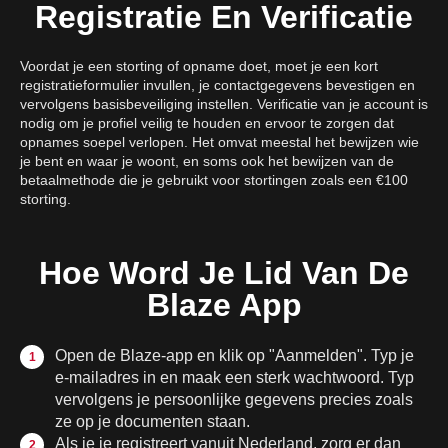
Registratie En Verificatie
Voordat je een storting of opname doet, moet je een kort
registratieformulier invullen, je contactgegevens bevestigen en
vervolgens basisbeveiliging instellen. Verificatie van je account is
nodig om je profiel veilig te houden en ervoor te zorgen dat
opnames soepel verlopen. Het omvat meestal het bewijzen wie
je bent en waar je woont, en soms ook het bewijzen van de
betaalmethode die je gebruikt voor stortingen zoals een €100
storting.
Hoe Word Je Lid Van De
Blaze App
Open de Blaze-app en klik op "Aanmelden". Typ je
e-mailadres in en maak een sterk wachtwoord. Typ
vervolgens je persoonlijke gegevens precies zoals
ze op je documenten staan.
Als je je registreert vanuit Nederland, zorg er dan