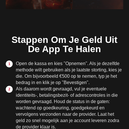
Stappen Om Je Geld Uit
De App Te Halen
Open de kassa en kies "Opnemen". Als je dezelfde
methode wilt gebruiken als je laatste storting, kies je
die. Om bijvoorbeeld €500 op te nemen, typ je het
bedrag in en klik je op "Bevestigen".
Als daarom wordt gevraagd, vul je eventuele
identiteits-, betalingsbezit- of adrescontroles in die
worden gevraagd. Houd de status in de gaten:
wachtend op goedkeuring, goedgekeurd en
vervolgens verzonden naar de provider. Laat het
geld zo snel mogelijk aan je account leveren zodra
de provider klaar is.