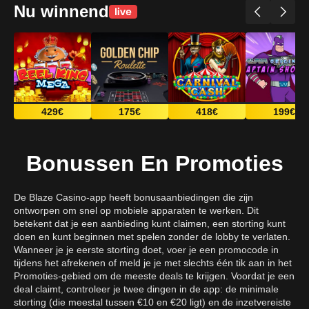
Nu winnend
429€
175€
418€
199€
Bonussen En Promoties
De Blaze Casino-app heeft bonusaanbiedingen die zijn
ontworpen om snel op mobiele apparaten te werken. Dit
betekent dat je een aanbieding kunt claimen, een storting kunt
doen en kunt beginnen met spelen zonder de lobby te verlaten.
Wanneer je je eerste storting doet, voer je een promocode in
tijdens het afrekenen of meld je je met slechts één tik aan in het
Promoties-gebied om de meeste deals te krijgen. Voordat je een
deal claimt, controleer je twee dingen in de app: de minimale
storting (die meestal tussen €10 en €20 ligt) en de inzetvereiste