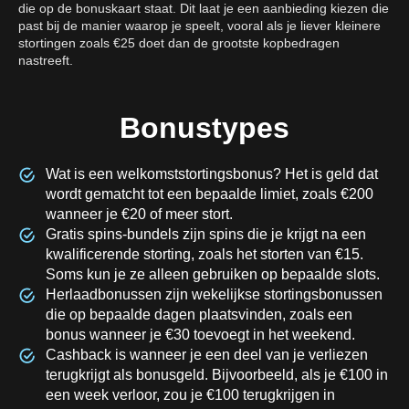
die op de bonuskaart staat. Dit laat je een aanbieding kiezen die
past bij de manier waarop je speelt, vooral als je liever kleinere
stortingen zoals €25 doet dan de grootste kopbedragen
nastreeft.
Bonustypes
Wat is een welkomststortingsbonus? Het is geld dat
wordt gematcht tot een bepaalde limiet, zoals €200
wanneer je €20 of meer stort.
Gratis spins-bundels zijn spins die je krijgt na een
kwalificerende storting, zoals het storten van €15.
Soms kun je ze alleen gebruiken op bepaalde slots.
Herlaadbonussen zijn wekelijkse stortingsbonussen
die op bepaalde dagen plaatsvinden, zoals een
bonus wanneer je €30 toevoegt in het weekend.
Cashback is wanneer je een deel van je verliezen
terugkrijgt als bonusgeld. Bijvoorbeeld, als je €100 in
een week verloor, zou je €100 terugkrijgen in