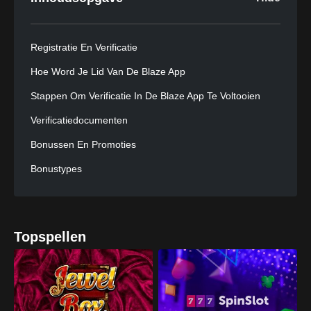
Registratie En Verificatie
Hoe Word Je Lid Van De Blaze App
Stappen Om Verificatie In De Blaze App Te Voltooien
Verificatiedocumenten
Bonussen En Promoties
Bonustypes
Toegang Met Een Promocode En Doorlopende
Promoties
Stappen Om Een Promocode In Te Voeren In De Blaze
Topspellen
Casino App
Stortingsopties In Blaze App
Minimale Storting, Kosten En Transactietijden