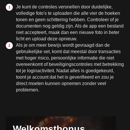
Je kunt de controles versnellen door duidelijke,
volledige foto's te uploaden die alle vier de hoeken
tonen en geen schittering hebben. Controleer of je
documenten nog geldig zijn. Als de app een bestand
niet accepteert, maak dan een nieuwe foto in beter
licht en upload deze opnieuw.
Als je om meer bewijs wordt gevraagd dan de
gebruikelijke set, komt dat meestal door transacties
met hoger risico, persoonlijke informatie die niet
overeenkomt of beveiligingscontroles met betrekking
tot je loginactiviteit. Nadat alles is goedgekeurd,
toont je account dat het is geverifieerd en zou je
direct moeten kunnen opnemen zonder veel
problemen.
Welkomstbonus