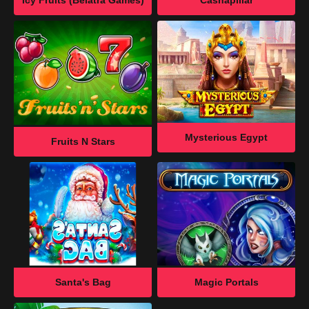
Icy Fruits (Belatra Games)
Cashapillar
Mysterious Egypt
Fruits N Stars
Flowers Christmas
Magic Portals