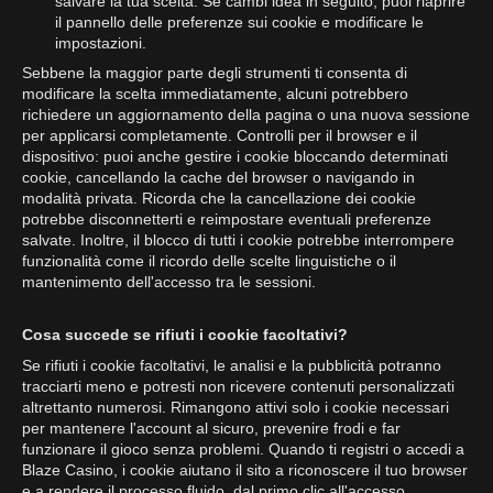
salvare la tua scelta. Se cambi idea in seguito, puoi riaprire
il pannello delle preferenze sui cookie e modificare le
impostazioni.
Sebbene la maggior parte degli strumenti ti consenta di
modificare la scelta immediatamente, alcuni potrebbero
richiedere un aggiornamento della pagina o una nuova sessione
per applicarsi completamente. Controlli per il browser e il
dispositivo: puoi anche gestire i cookie bloccando determinati
cookie, cancellando la cache del browser o navigando in
modalità privata. Ricorda che la cancellazione dei cookie
potrebbe disconnetterti e reimpostare eventuali preferenze
salvate. Inoltre, il blocco di tutti i cookie potrebbe interrompere
funzionalità come il ricordo delle scelte linguistiche o il
mantenimento dell'accesso tra le sessioni.
Cosa succede se rifiuti i cookie facoltativi?
Se rifiuti i cookie facoltativi, le analisi e la pubblicità potranno
tracciarti meno e potresti non ricevere contenuti personalizzati
altrettanto numerosi. Rimangono attivi solo i cookie necessari
per mantenere l'account al sicuro, prevenire frodi e far
funzionare il gioco senza problemi. Quando ti registri o accedi a
Blaze Casino, i cookie aiutano il sito a riconoscere il tuo browser
e a rendere il processo fluido, dal primo clic all'accesso