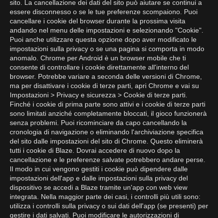
sito. La cancellazione dei dati del sito può aiutare se continui a
essere disconnesso o se le tue preferenze scompaiono. Puoi
cancellare i cookie del browser durante la prossima visita
andando nel menu delle impostazioni e selezionando "Cookie".
Puoi anche utilizzare questa opzione dopo aver modificato le
impostazioni sulla privacy o se una pagina si comporta in modo
anomalo. Chrome per Android è un browser mobile che ti
consente di controllare i cookie direttamente all'interno del
browser. Potrebbe variare a seconda delle versioni di Chrome,
ma per disattivare i cookie di terze parti, apri Chrome e vai su
Impostazioni > Privacy e sicurezza > Cookie di terze parti.
Finché i cookie di prima parte sono attivi e i cookie di terze parti
sono limitati anziché completamente bloccati, il gioco funzionerà
senza problemi. Puoi ricominciare da capo cancellando la
cronologia di navigazione o eliminando l'archiviazione specifica
del sito dalle impostazioni del sito di Chrome. Questo eliminerà
tutti i cookie di Blaze. Dovrai accedere di nuovo dopo la
cancellazione e le preferenze salvate potrebbero andare perse.
Il modo in cui vengono gestiti i cookie può dipendere dalle
impostazioni dell'app e dalle impostazioni sulla privacy del
dispositivo se accedi a Blaze tramite un'app con web view
integrata. Nella maggior parte dei casi, i controlli più utili sono:
utilizza i controlli sulla privacy o sui dati dell'app (se presenti) per
gestire i dati salvati. Puoi modificare le autorizzazioni di