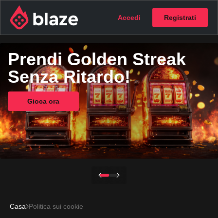
Accedi
Registrati
Prendi Golden Streak
Senza Ritardo!
Gioca ora
Casa
Politica sui cookie