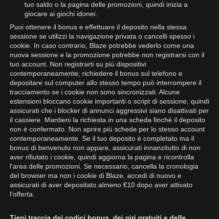
tuo saldo o la pagina delle promozioni, quindi inizia a
giocare ai giochi idonei.
Puoi ottenere il bonus e effettuare il deposito nella stessa
sessione se utilizzi la navigazione privata o cancelli spesso i
cookie. In caso contrario, Blaze potrebbe vederlo come una
nuova sessione e la promozione potrebbe non registrarsi con il
tuo account. Non registrarti su più dispositivi
contemporaneamente; richiedere il bonus sul telefono e
depositare sul computer allo stesso tempo può interrompere il
tracciamento se i cookie non sono sincronizzati. Alcune
estensioni bloccano cookie importanti o script di sessione, quindi
assicurati che i blocker di annunci aggressivi siano disattivati per
il cassiere. Mantieni la richiesta in una scheda finché il deposito
non è confermato. Non aprire più schede per lo stesso account
contemporaneamente. Se il tuo deposito è completato ma il
bonus di benvenuto non appare, assicurati innanzitutto di non
aver rifiutato i cookie, quindi aggiorna la pagina e ricontrolla
l'area delle promozioni. Se necessario, cancella la cronologia
del browser ma non i cookie di Blaze, accedi di nuovo e
assicurati di aver depositato almeno €10 dopo aver attivato
l'offerta.
Tieni traccia dei codici bonus, dei giri gratuiti e delle