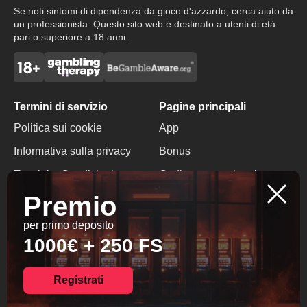
Se noti sintomi di dipendenza da gioco d'azzardo, cerca aiuto da
un professionista. Questo sito web è destinato a utenti di età
pari o superiore a 18 anni.
Termini di servizio
Pagine principali
Politica sui cookie
App
Informativa sulla privacy
Bonus
Termini e Condizioni
Codice promozionale
Premio
Gioco Responsabile
Bonus Senza Deposito
per primo deposito
Contatti
1000€ + 250 FS
+357 72 638135
info@blaze-casino.io
Registrati
© 2026 All Rights
Reserved.