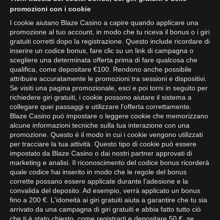
promozioni con i cookie
I cookie aiutano Blaze Casino a capire quando applicare una
promozione al tuo account, in modo che tu riceva il bonus o i giri
gratuiti corretti dopo la registrazione. Questo include ricordare di
inserire un codice bonus, fare clic su un link di campagna o
scegliere una determinata offerta prima di fare qualcosa che
qualifica, come depositare €100. Rendono anche possibile
attribuire accuratamente le promozioni tra sessioni e dispositivi.
Se visiti una pagina promozionale, esci e poi torni in seguito per
richiedere giri gratuiti, i cookie possono aiutare il sistema a
collegare quei passaggi e utilizzare l'offerta correttamente.
Blaze Casino può impostare o leggere cookie che memorizzano
alcune informazioni tecniche sulla tua interazione con una
promozione. Questo è il modo in cui i cookie vengono utilizzati
per tracciare la tua attività. Questo tipo di cookie può essere
impostato da Blaze Casino o dai nostri partner approvati di
marketing e analisi. Il riconoscimento del codice bonus ricorderà
quale codice hai inserito in modo che le regole del bonus
corrette possano essere applicate durante l'adesione e la
convalida del deposito. Ad esempio, verrà applicato un bonus
fino a 200 €. L'idoneità ai giri gratuiti aiuta a garantire che tu sia
arrivato da una campagna di giri gratuiti e abbia fatto tutto ciò
che ti è stato chiesto, come registrarti e depositare 50 €, se