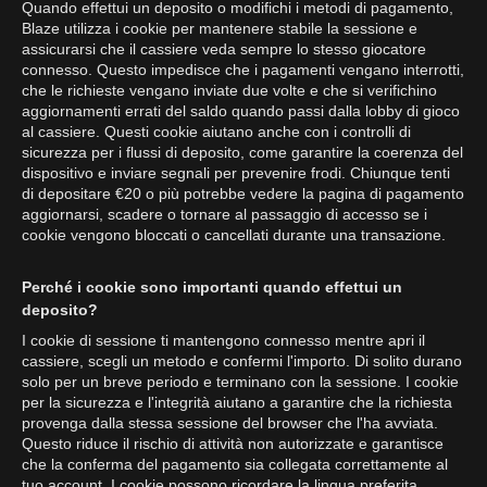
Quando effettui un deposito o modifichi i metodi di pagamento,
Blaze utilizza i cookie per mantenere stabile la sessione e
assicurarsi che il cassiere veda sempre lo stesso giocatore
connesso. Questo impedisce che i pagamenti vengano interrotti,
che le richieste vengano inviate due volte e che si verifichino
aggiornamenti errati del saldo quando passi dalla lobby di gioco
al cassiere. Questi cookie aiutano anche con i controlli di
sicurezza per i flussi di deposito, come garantire la coerenza del
dispositivo e inviare segnali per prevenire frodi. Chiunque tenti
di depositare €20 o più potrebbe vedere la pagina di pagamento
aggiornarsi, scadere o tornare al passaggio di accesso se i
cookie vengono bloccati o cancellati durante una transazione.
Perché i cookie sono importanti quando effettui un
deposito?
I cookie di sessione ti mantengono connesso mentre apri il
cassiere, scegli un metodo e confermi l'importo. Di solito durano
solo per un breve periodo e terminano con la sessione. I cookie
per la sicurezza e l'integrità aiutano a garantire che la richiesta
provenga dalla stessa sessione del browser che l'ha avviata.
Questo riduce il rischio di attività non autorizzate e garantisce
che la conferma del pagamento sia collegata correttamente al
tuo account. I cookie possono ricordare la lingua preferita,