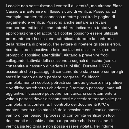
I cookie non sostituiscono i controlli di identità, ma aiutano Blaze
Casino a mantenere un flusso sicuro di verifica. Possono, ad
esempio, mantenerti connesso mentre passi tra le pagine di
pagamento e verifica. Possono anche aiutare a rilevare
comportamenti insoliti che potrebbero indicare un tentativo di
appropriazione dell'account. I cookie possono essere utilizzati
per mantenere la sessione autenticata durante la conferma
della richiesta di prelievo. Per evitare di ripetere gli stessi errori,
ricorda il tuo dispositivo e le impostazioni di sicurezza, come i
prompt "dispositivo attendibile". Aiutano a prevenire frodi
collegando l'attività della sessione a segnali di rischio (senza
consentire a nessuno di vedere i tuoi file). Durante il KYC,
assicurati che i passaggi di caricamento e stato siano sempre gli
stessi in modo da non perdere progressi. Se blocchi
completamente i cookie, potresti comunque giocare, ma prelievi
e verifiche potrebbero richiedere più tempo o passaggi manuali
aggiuntivi. Il cassiere potrebbe non caricarsi correttamente a
volte o potresti dover disconnetterti e accedere troppe volte per
completare la conferma. Il controllo dei documenti KYC e il
mantenimento della stabilità della sessione con i cookie spesso
vanno di pari passo. I processi di conformità verificano i tuoi
documenti e i cookie aiutano a garantire che la sessione di
verifica sia legittima e non possa essere violata. Per ridurre i