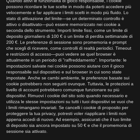
Quando attivi le funzionalità di gioco responsabile, i cookie
possono ricordare le tue scelte in modo da poterti accedere più
velocemente e far applicare i limiti scelti in modo più fluido. Lo
stato di attivazione del limite—se un determinato controllo è
attivo o disattivato—può essere memorizzato nei cookie a
seconda dello strumento. Importi limite fissi, come un limite di
deposito giornaliero di 100 € o un limite di perdita settimanale di
200 €. Le preferenze di sessione sono promemoria e prompt
che scegli di ricevere, come controlli di realtà periodici. Timeout
e restrizioni di accesso—puoi vedere se quel browser è
attualmente in un periodo di "raffreddamento". Importante: le
impostazioni salvate nei cookie possono aiutare con il gioco
responsabile sul dispositivo e sul browser in cui sono state
impostate. Anche se cambi ambiente, le preferenze basate sui
cookie potrebbero non seguirti ovunque. Tuttavia, le protezioni a
livello di account potrebbero comunque funzionare su più
dispositivi. Rimuovi i cookie del sito solo quando necessario e
utilizza le stesse impostazioni su tutti i tuoi dispositivi se vuoi che
i limiti rimangano invariati. Se cancelli i cookie di proposito per
proteggere la tua privacy, potresti voler riapplicare i limiti non
appena accedi di nuovo. Ad esempio, assicurati che il tuo limite
di deposito sia ancora impostato su 50 € e che il promemoria di
sessione sia attivato.