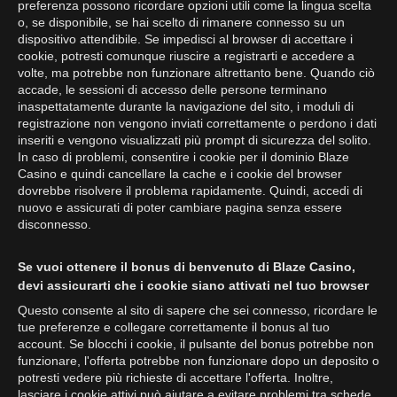
preferenza possono ricordare opzioni utili come la lingua scelta
o, se disponibile, se hai scelto di rimanere connesso su un
dispositivo attendibile. Se impedisci al browser di accettare i
cookie, potresti comunque riuscire a registrarti e accedere a
volte, ma potrebbe non funzionare altrettanto bene. Quando ciò
accade, le sessioni di accesso delle persone terminano
inaspettatamente durante la navigazione del sito, i moduli di
registrazione non vengono inviati correttamente o perdono i dati
inseriti e vengono visualizzati più prompt di sicurezza del solito.
In caso di problemi, consentire i cookie per il dominio Blaze
Casino e quindi cancellare la cache e i cookie del browser
dovrebbe risolvere il problema rapidamente. Quindi, accedi di
nuovo e assicurati di poter cambiare pagina senza essere
disconnesso.
Se vuoi ottenere il bonus di benvenuto di Blaze Casino,
devi assicurarti che i cookie siano attivati nel tuo browser
Questo consente al sito di sapere che sei connesso, ricordare le
tue preferenze e collegare correttamente il bonus al tuo
account. Se blocchi i cookie, il pulsante del bonus potrebbe non
funzionare, l'offerta potrebbe non funzionare dopo un deposito o
potresti vedere più richieste di accettare l'offerta. Inoltre,
lasciare i cookie attivi può aiutare a evitare problemi tra schede