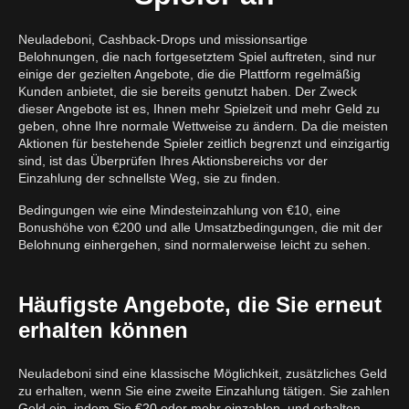
Neuladeboni, Cashback-Drops und missionsartige
Belohnungen, die nach fortgesetztem Spiel auftreten, sind nur
einige der gezielten Angebote, die die Plattform regelmäßig
Kunden anbietet, die sie bereits genutzt haben. Der Zweck
dieser Angebote ist es, Ihnen mehr Spielzeit und mehr Geld zu
geben, ohne Ihre normale Wettweise zu ändern. Da die meisten
Aktionen für bestehende Spieler zeitlich begrenzt und einzigartig
sind, ist das Überprüfen Ihres Aktionsbereichs vor der
Einzahlung der schnellste Weg, sie zu finden.
Bedingungen wie eine Mindesteinzahlung von €10, eine
Bonushöhe von €200 und alle Umsatzbedingungen, die mit der
Belohnung einhergehen, sind normalerweise leicht zu sehen.
Häufigste Angebote, die Sie erneut
erhalten können
Neuladeboni sind eine klassische Möglichkeit, zusätzliches Geld
zu erhalten, wenn Sie eine zweite Einzahlung tätigen. Sie zahlen
Geld ein, indem Sie €20 oder mehr einzahlen, und erhalten