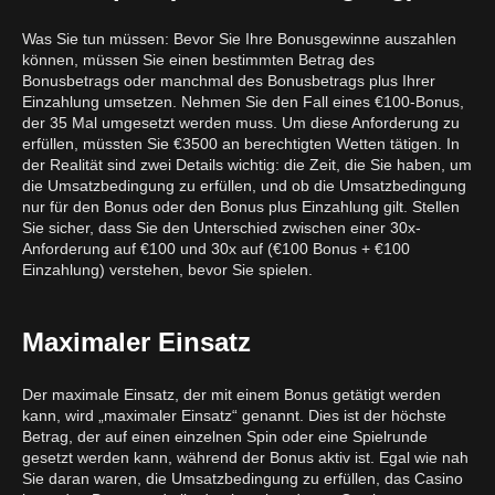
Was Sie tun müssen: Bevor Sie Ihre Bonusgewinne auszahlen
können, müssen Sie einen bestimmten Betrag des
Bonusbetrags oder manchmal des Bonusbetrags plus Ihrer
Einzahlung umsetzen. Nehmen Sie den Fall eines €100-Bonus,
der 35 Mal umgesetzt werden muss. Um diese Anforderung zu
erfüllen, müssten Sie €3500 an berechtigten Wetten tätigen. In
der Realität sind zwei Details wichtig: die Zeit, die Sie haben, um
die Umsatzbedingung zu erfüllen, und ob die Umsatzbedingung
nur für den Bonus oder den Bonus plus Einzahlung gilt. Stellen
Sie sicher, dass Sie den Unterschied zwischen einer 30x-
Anforderung auf €100 und 30x auf (€100 Bonus + €100
Einzahlung) verstehen, bevor Sie spielen.
Maximaler Einsatz
Der maximale Einsatz, der mit einem Bonus getätigt werden
kann, wird „maximaler Einsatz“ genannt. Dies ist der höchste
Betrag, der auf einen einzelnen Spin oder eine Spielrunde
gesetzt werden kann, während der Bonus aktiv ist. Egal wie nah
Sie daran waren, die Umsatzbedingung zu erfüllen, das Casino