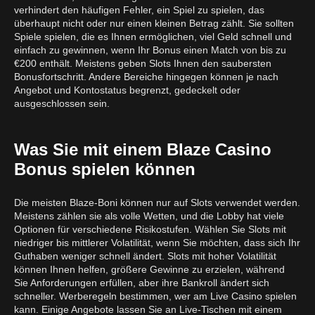
verhindert den häufigen Fehler, ein Spiel zu spielen, das
überhaupt nicht oder nur einen kleinen Betrag zählt. Sie sollten
Spiele spielen, die es Ihnen ermöglichen, viel Geld schnell und
einfach zu gewinnen, wenn Ihr Bonus einen Match von bis zu
€200 enthält. Meistens geben Slots Ihnen den saubersten
Bonusfortschritt. Andere Bereiche hingegen können je nach
Angebot und Kontostatus begrenzt, gedeckelt oder
ausgeschlossen sein.
Was Sie mit einem Blaze Casino
Bonus spielen können
Die meisten Blaze-Boni können nur auf Slots verwendet werden.
Meistens zählen sie als volle Wetten, und die Lobby hat viele
Optionen für verschiedene Risikostufen. Wählen Sie Slots mit
niedriger bis mittlerer Volatilität, wenn Sie möchten, dass sich Ihr
Guthaben weniger schnell ändert. Slots mit hoher Volatilität
können Ihnen helfen, größere Gewinne zu erzielen, während
Sie Anforderungen erfüllen, aber ihre Bankroll ändert sich
schneller. Werberegeln bestimmen, wer am Live Casino spielen
kann. Einige Angebote lassen Sie an Live-Tischen mit einem