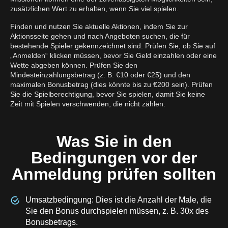
zusätzlichen Wert zu erhalten, wenn Sie viel spielen.
Finden und nutzen Sie aktuelle Aktionen, indem Sie zur
Aktionsseite gehen und nach Angeboten suchen, die für
bestehende Spieler gekennzeichnet sind. Prüfen Sie, ob Sie auf
„Anmelden“ klicken müssen, bevor Sie Geld einzahlen oder eine
Wette abgeben können. Prüfen Sie den
Mindesteinzahlungsbetrag (z. B. €10 oder €25) und den
maximalen Bonusbetrag (dies könnte bis zu €200 sein). Prüfen
Sie die Spielberechtigung, bevor Sie spielen, damit Sie keine
Zeit mit Spielen verschwenden, die nicht zählen.
Was Sie in den
Bedingungen vor der
Anmeldung prüfen sollten
Umsatzbedingung: Dies ist die Anzahl der Male, die
Sie den Bonus durchspielen müssen, z. B. 30x des
Bonusbetrags.