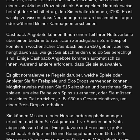
einen zusätzlichen Prozentsatz als Bonusgelder. Normalerweise
beträgt der Höchstbetrag, den Sie erhalten können, €100. Es ist
wichtig zu wissen, dass Neuladungen nur an bestimmten Tagen
oder während kleiner Kampagnen erscheinen.
Cashback-Angebote können Ihnen einen Teil Ihrer Nettoverluste
über einen bestimmten Zeitraum zurückgeben. Zum Beispiel
könnte ein wöchentlicher Cashback bis zu €50 geben, aber es
hängt davon ab, wie gut Sie abschneiden und ob Sie berechtigt
sind. Einige Cashback-Angebote kommen automatisch zu
Ihnen, während andere erfordern, dass Sie sie auswählen.
Es gibt normalerweise Regeln darüber, welche Spiele oder
Anbieter Sie für Freispiele und Slot-Drops verwenden können.
Möglicherweise müssen Sie €15 einzahlen und bestimmte Slots
spielen, um eine Reihe von Spins zu erhalten, oder Sie müssen
ein kleines Ziel erreichen, z. B. €30 an Gesamteinsätzen, um
einen Preis-Drop zu erhalten.
Sie können Missions- oder Herausforderungsbelohnungen
erhalten, nachdem Sie Aufgaben in Live-Spielen oder Slots
abgeschlossen haben. Einige davon sind Freispiele, große
Cashback-Beträge und kleine Bonuguthaben von €5 bis €25.
Missionen können eine der zuverlässigsten Möglichkeiten sein,