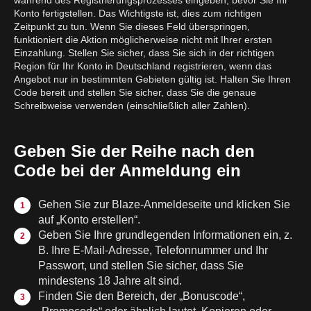
während des Registrierungsprozesses eingeben, bevor Sie Ihr
Konto fertigstellen. Das Wichtigste ist, dies zum richtigen
Zeitpunkt zu tun. Wenn Sie dieses Feld überspringen,
funktioniert die Aktion möglicherweise nicht mit Ihrer ersten
Einzahlung. Stellen Sie sicher, dass Sie sich in der richtigen
Region für Ihr Konto in Deutschland registrieren, wenn das
Angebot nur in bestimmten Gebieten gültig ist. Halten Sie Ihren
Code bereit und stellen Sie sicher, dass Sie die genaue
Schreibweise verwenden (einschließlich aller Zahlen).
Geben Sie der Reihe nach den
Code bei der Anmeldung ein
Gehen Sie zur Blaze-Anmeldeseite und klicken Sie
auf „Konto erstellen“.
Geben Sie Ihre grundlegenden Informationen ein, z.
B. Ihre E-Mail-Adresse, Telefonnummer und Ihr
Passwort, und stellen Sie sicher, dass Sie
mindestens 18 Jahre alt sind.
Finden Sie den Bereich, der „Bonuscode“,