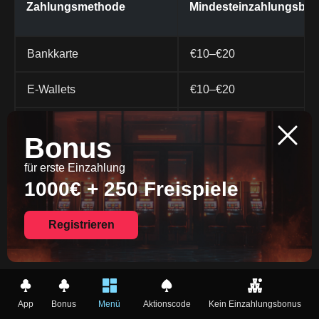
Zahlungsmethode
Mindesteinzahlungsbet
Bankkarte
€10–€20
E-Wallets
€10–€20
Banküberweisung
€50
Bonus
für erste Einzahlung
Lokale Zahlungen (wo
€10–€20
verfügbar in Deutschland)
1000€ + 250 Freispiele
Krypto (wo unterstützt)
€20
Registrieren
Gebühren und Faktoren, die Sie im Auge behalten sollten: Blaze
App
Bonus
Menü
Aktionscode
Kein Einzahlungsbonus
Casino berechnet normalerweise 0 € für Einzahlungen, aber