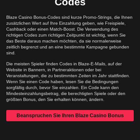
Codes
Blaze Casino Bonus-Codes sind kurze Promo-Strings, die Ihnen
zusätzlichen Wert auf Ihre Einzahlung geben, wie Freispiele,
Cashback oder einen Match-Boost. Die Verwendung des
richtigen Codes zum richtigen Zeitpunkt ist wichtig, wenn Sie
das Beste daraus machen möchten, da sie normalerweise
zeitlich begrenzt und an eine bestimmte Kampagne gebunden
sind.
Die meisten Spieler finden Codes in Blaze-E-Mails, auf der
Website in Bannern, in Partneraktionen oder bei
Veranstaltungen, die zu bestimmten Zeiten im Jahr stattfinden.
Wenn Sie einen Code haben, lesen Sie die Bedingungen
sorgfältig durch, bevor Sie einzahlen. Ein Code kann den
Mindesteinzahlungsbetrag, die berechtigten Spiele oder den
größten Bonus, den Sie erhalten können, ändern.
Beanspruchen Sie Ihren Blaze Casino Bonus