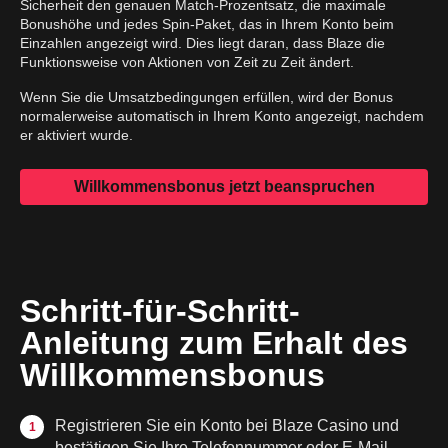
Sicherheit den genauen Match-Prozentsatz, die maximale
Bonushöhe und jedes Spin-Paket, das in Ihrem Konto beim
Einzahlen angezeigt wird. Dies liegt daran, dass Blaze die
Funktionsweise von Aktionen von Zeit zu Zeit ändert.
Wenn Sie die Umsatzbedingungen erfüllen, wird der Bonus
normalerweise automatisch in Ihrem Konto angezeigt, nachdem
er aktiviert wurde.
Willkommensbonus jetzt beanspruchen
Schritt-für-Schritt-
Anleitung zum Erhalt des
Willkommensbonus
Registrieren Sie ein Konto bei Blaze Casino und
bestätigen Sie Ihre Telefonnummer oder E-Mail-