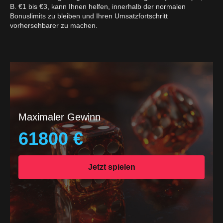
B. €1 bis €3, kann Ihnen helfen, innerhalb der normalen
Bonuslimits zu bleiben und Ihren Umsatzfortschritt
vorhersehbarer zu machen.
Maximaler Gewinn
61800 €
Jetzt spielen