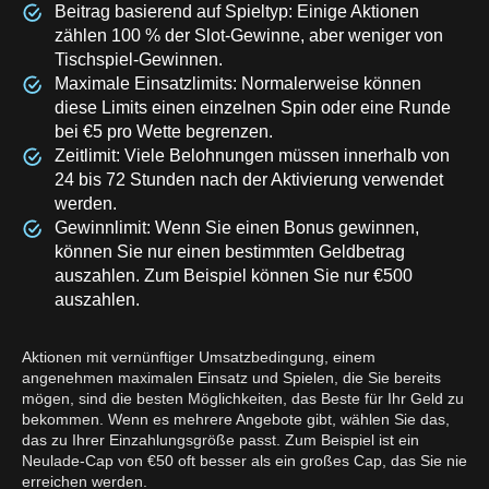
Beitrag basierend auf Spieltyp: Einige Aktionen
zählen 100 % der Slot-Gewinne, aber weniger von
Tischspiel-Gewinnen.
Maximale Einsatzlimits: Normalerweise können
diese Limits einen einzelnen Spin oder eine Runde
bei €5 pro Wette begrenzen.
Zeitlimit: Viele Belohnungen müssen innerhalb von
24 bis 72 Stunden nach der Aktivierung verwendet
werden.
Gewinnlimit: Wenn Sie einen Bonus gewinnen,
können Sie nur einen bestimmten Geldbetrag
auszahlen. Zum Beispiel können Sie nur €500
auszahlen.
Aktionen mit vernünftiger Umsatzbedingung, einem
angenehmen maximalen Einsatz und Spielen, die Sie bereits
mögen, sind die besten Möglichkeiten, das Beste für Ihr Geld zu
bekommen. Wenn es mehrere Angebote gibt, wählen Sie das,
das zu Ihrer Einzahlungsgröße passt. Zum Beispiel ist ein
Neulade-Cap von €50 oft besser als ein großes Cap, das Sie nie
erreichen werden.