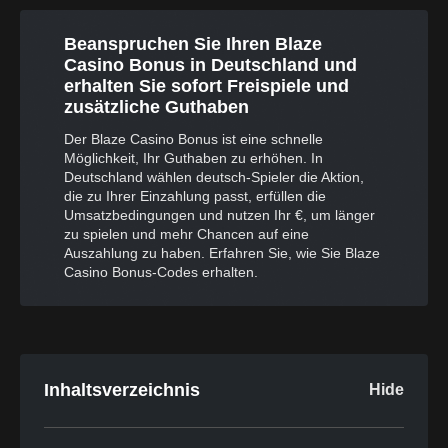
Beanspruchen Sie Ihren Blaze
Casino Bonus in Deutschland und
erhalten Sie sofort Freispiele und
zusätzliche Guthaben
Der Blaze Casino Bonus ist eine schnelle
Möglichkeit, Ihr Guthaben zu erhöhen. In
Deutschland wählen deutsch-Spieler die Aktion,
die zu Ihrer Einzahlung passt, erfüllen die
Umsatzbedingungen und nutzen Ihr €, um länger
zu spielen und mehr Chancen auf eine
Auszahlung zu haben. Erfahren Sie, wie Sie Blaze
Casino Bonus-Codes erhalten.
Inhaltsverzeichnis
Hide