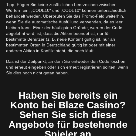
Tipp: Fügen Sie keine zusätzlichen Leerzeichen zwischen
Wörtern ein; „CODE10“ und „CODE10“ können unterschiedlich
behandelt werden. Überprüfen Sie das Promo-Feld weiterhin,
wenn Sie die automatische Ausfüllung verwenden, da es leer
bleiben kann. Einer der häufigsten Gründe, warum der Code
abgelehnt wird, ist, dass die Aktion beendet ist, nur für
bestimmte Benutzer (z. B. neue Konten) gültig ist, nur an
bestimmten Orten in Deutschland gültig ist oder mit einer
anderen Aktion in Konflikt steht, die noch läuft.
Das ist der Zeitpunkt, an dem Sie entweder den Code löschen
und erneut eingeben oder sich erneut registrieren sollten, wenn
Sie dies noch nicht getan haben.
Haben Sie bereits ein
Konto bei Blaze Casino?
Sehen Sie sich diese
Angebote für bestehende
Spieler an